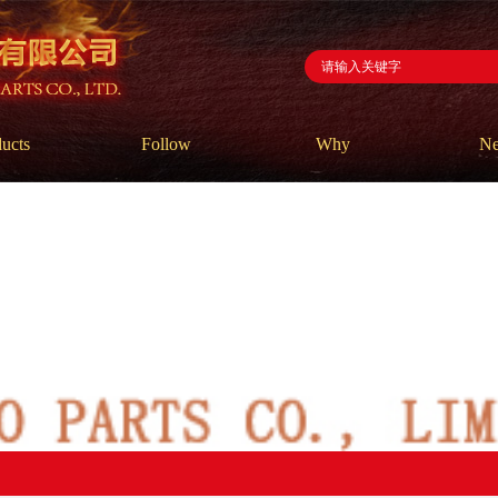
ucts
Follow
Why
N