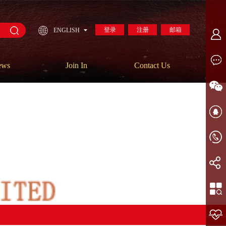
登录
注册
邮箱
ENGLISH
ews
Join In
Contact Us