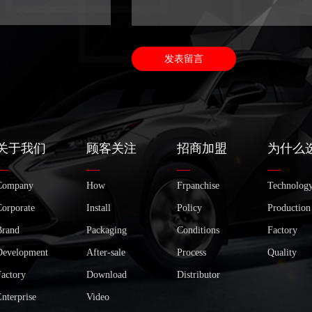
关于我们
顾客关注
招商加盟
为什么
Company
How
Frpanchise
Technolog
Corporate
Install
Policy
Production
Brand
Packaging
Conditions
Factory
Development
After-sale
Process
Quality
Factory
Download
Distributor
nterprise
Video