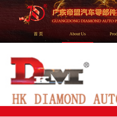
首 页
About Us
Prod