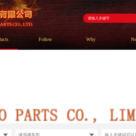
ucts
Follow
Why
N