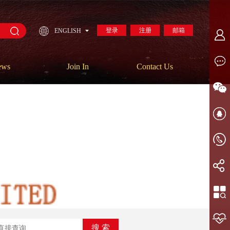
登录
注册
邮箱
ENGLISH
ews
Join In
Contact Us