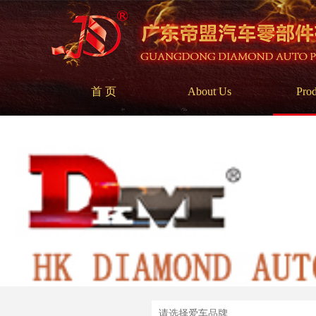
首 页
About Us
Prod