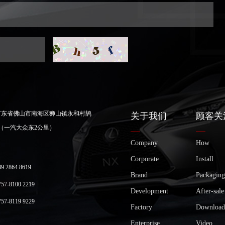
广东省佛山市南海区狮山镇永和村鸪
关于我们
顾客关
（一汽大众东2公里）
Company
How
Corporate
Install
2864 8619
Brand
Packaging
-8100 2219
Development
After-sale
-8119 9229
Factory
Download
Enterprise
Video