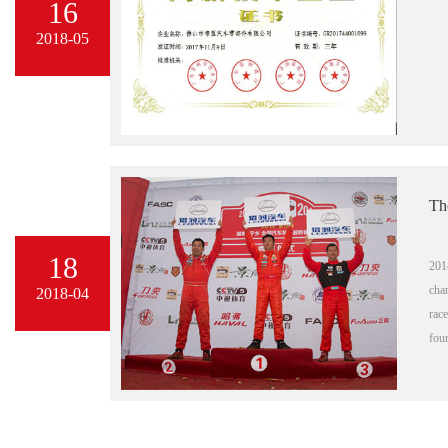
16
2018-05
18
201
cha
2018-04
race
four