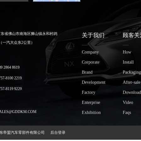
广东省佛山市南海区狮山镇永和村鸪
关于我们
顾客关
（一汽大众东2公里）
Company
How
Corporate
Install
2864 8619
Brand
Packaging
-8100 2219
Development
After-sale
-8119 9229
Factory
Download
Enterprise
Video
LES@GDDKM.COM
Exhibition
Faqs
2018 广东帝盟汽车零部件有限公司
后台登录