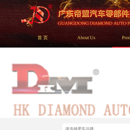
首 页
About Us
Prod