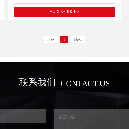
AUDI A6 JDC103
Prev
1
Next
联系我们
CONTACT US