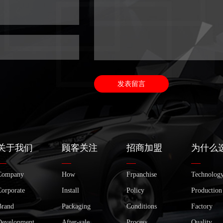
关于我们
顾客关注
招商加盟
为什么
Company
How
Frpanchise
Technolog
Corporate
Install
Policy
Production
Brand
Packaging
Conditions
Factory
Development
After-sale
Process
Quality