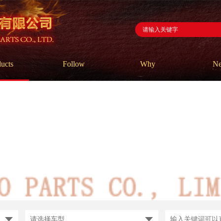
ucts
Follow
Why
N