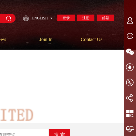
登录
注册
邮箱
ENGLISH
ews
Join In
Contact Us