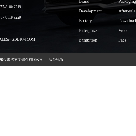
Brand
Packaging
-8100 2219
Development
After-sale
-8119 9229
Factory
Download
Enterprise
Video
LES@GDDKM.COM
Exhibition
Faqs
2018 广东帝盟汽车零部件有限公司
后台登录